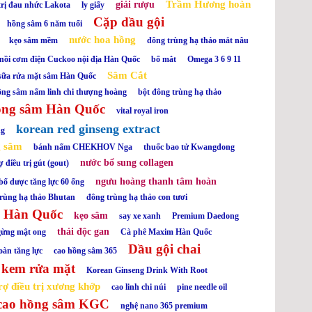
Trầm Hương hoàn
giải rượu
trị đau nhức Lakota
ly giấy
Cặp dầu gội
hồng sâm 6 năm tuổi
nước hoa hồng
kẹo sâm mềm
đông trùng hạ thảo mắt nâu
nồi cơm điện Cuckoo nội địa Hàn Quốc
bổ mắt
Omega 3 6 9 11
Sâm Cắt
sữa rửa mặt sâm Hàn Quốc
ồng sâm nấm linh chi thượng hoàng
bột đông trùng hạ thảo
ồng sâm Hàn Quốc
vital royal iron
korean red ginseng extract
ng
g sâm
bánh nấm CHEKHOV Nga
thuốc bao tử Kwangdong
nước bổ sung collagen
 điều trị gút (gout)
ngưu hoàng thanh tâm hoàn
bổ dược tăng lực 60 ống
trùng hạ thảo Bhutan
đông trùng hạ thảo con tươi
o Hàn Quốc
kẹo sâm
say xe xanh
Premium Daedong
thải độc gan
gừng mật ong
Cà phê Maxim Hàn Quốc
Dầu gội chai
oàn tăng lực
cao hồng sâm 365
kem rửa mặt
Korean Ginseng Drink With Root
rợ điều trị xương khớp
cao linh chi núi
pine needle oil
cao hồng sâm KGC
nghệ nano 365 premium