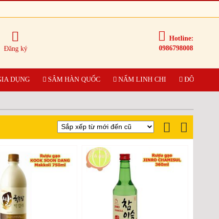
Hotline:
0986798008
Đăng ký
GIA DỤNG
SÂM HÀN QUỐC
NẤM LINH CHI
ĐÔNG TRÙ