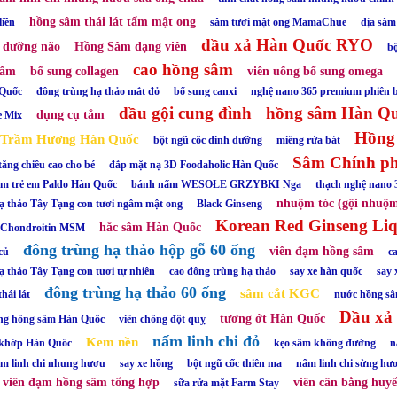
hồng sâm thái lát tẩm mật ong
liền
sâm tươi mật ong MamaChue
địa sâm
dầu xả Hàn Quốc RYO
 dưỡng não
Hồng Sâm dạng viên
b
cao hồng sâm
sâm
bổ sung collagen
viên uống bổ sung omega
 Quốc
đông trùng hạ thảo mắt đỏ
bổ sung canxi
nghệ nano 365 premium phiê
dầu gội cung đình
hồng sâm Hàn Q
dụng cụ tắm
e Mix
Hồng
n Trầm Hương Hàn Quốc
bột ngũ cốc dinh dưỡng
miếng rửa bát
Sâm Chính p
tăng chiều cao cho bé
đắp mặt nạ 3D Foodaholic Hàn Quốc
m trẻ em Paldo Hàn Quốc
bánh nấm WESOŁE GRZYBKI Nga
thạch nghệ nano
nhuộm tóc (gội nhuộ
ạ thảo Tây Tạng con tươi ngâm mật ong
Black Ginseng
Korean Red Ginseng Li
hắc sâm Hàn Quốc
 Chondroitin MSM
đông trùng hạ thảo hộp gỗ 60 ống
viên đạm hồng sâm
củ
c
ạ thảo Tây Tạng con tươi tự nhiên
cao đông trùng hạ thảo
say xe hàn quốc
say 
đông trùng hạ thảo 60 ống
sâm cắt KGC
hái lát
nước hồng sâ
Dầu xả 
tương ớt Hàn Quốc
ng hồng sâm Hàn Quốc
viên chống đột quỵ
nấm linh chi đỏ
Kem nền
 khớp Hàn Quốc
kẹo sâm không đường
n
m linh chi nhung hươu
say xe hồng
bột ngũ cốc thiên ma
nấm linh chi sừng hư
viên đạm hồng sâm tổng hợp
viên cân bằng huyế
sữa rửa mặt Farm Stay