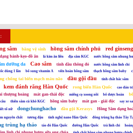
:
ng sâm
hồng sâm chính phủ
red ginsen
băng vệ sinh
dạng bánh-kẹo-đồ ăn
lá kim ăn liền
địa sâm KGC
nước hồng sâm nhung h
Cao sâm
ẩm dưỡng da
tinh dầu thông đỏ
nước hồng sâm linh chi
cốc dùng 1 lần
bổ sung vitamin A
viên hoàn hồng sâm
thạch hồng sâm baby
c
dầu gội đầu
òng chống tai biến mạch máu não
tinh chất hắc sâm
kem đánh răng Hàn Quốc
rong biển Hàn Quốc
cao dán tr
b
hi thượng hoàng
mát gan-thải độc
miếng cọ xoong nồi
bổ dược hoàn
hồng sâm baby
mát gan - giải độc
 cầu
thiên sâm củ khô KGC
say xe 
dongchunghacho
dầu gội Kerasys
Hồng Sâm dạng ho
tiết tố nữ
âm nguyên chất
tương đậu
tinh nghệ nano Hàn Quốc
đông trùng hạ thảo Tây T
g trùng hạ thảo
táo đỏ Hàn Quốc
đường Hàn Quốc
trà linh chi
hoàn
sâm linh chi nhung hươu sữa ong chúa
tinh chất hồng sâm nhung hươu chín