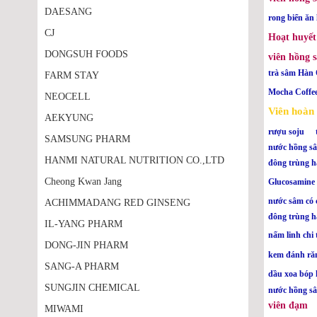
DAESANG
rong biển ăn 
CJ
Hoạt huyết
DONGSUH FOODS
viên hồng 
trà sâm Hàn
FARM STAY
Mocha Coffe
NEOCELL
Viên hoà
AEKYUNG
rượu soju
SAMSUNG PHARM
nước hồng sâ
HANMI NATURAL NUTRITION CO.,LTD
đông trùng h
Cheong Kwan Jang
Glucosamine
nước sâm có 
ACHIMMADANG RED GINSENG
đông trùng h
IL-YANG PHARM
nấm linh chi t
DONG-JIN PHARM
kem đánh ră
SANG-A PHARM
dầu xoa bóp
SUNGJIN CHEMICAL
nước hồng sâ
viên đạm
MIWAMI