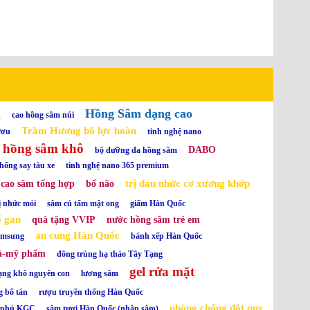
g
Hồng Sâm dạng cao
cao hồng sâm núi
Trầm Hương bổ lực hoàn
ươu
tinh nghệ nano
hồng sâm khô
DABO
bộ dưỡng da hồng sâm
hống say tàu xe
tinh nghệ nano 365 premium
trị đau nhức cơ xương khớp
cao sâm tổng hợp
bổ não
ị nhức mỏi
sâm củ tẩm mật ong
giấm Hàn Quốc
ổ gan
quà tặng VVIP
nước hồng sâm trẻ em
an cung Hàn Quốc
samsung
bánh xếp Hàn Quốc
á-mỹ phẩm
đông trùng hạ thảo Tây Tạng
gel rửa mặt
ạng khô nguyên con
lương sâm
g bổ tán
rượu truyền thống Hàn Quốc
phòng chống đột quỵ
h phủ KGC
sâm tươi Hàn Quốc (nhân sâm)