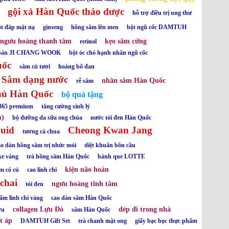
gội xả Hàn Quốc thảo dược
hỗ trợ điều trị ung thư
ột đắp mặt nạ
ginseng
hồng sâm lên men
bột ngũ cốc DAMTUH
ngưu hoàng thanh tâm
kẹo sâm cứng
retinol
n bản JI CHANG WOOK
bột óc chó hạnh nhân ngũ cốc
uốc
sâm củ tươi
hoàng bổ đan
 Sâm dạng nước
nhân sâm Hàn Quốc
rễ sâm
hủ Hàn Quốc
bộ quà tặng
 365 premium
tăng cường sinh lý
m)
bộ dưỡng da sữa ong chúa
nước tỏi đen Hàn Quốc
quid
Cheong Kwan Jang
tương cà chua
ao dán hồng sâm trị nhức mỏi
diệt khuẩn bồn cầu
xe vàng
trà hồng sâm Hàn Quốc
bánh que LOTTE
kiện não hoàn
m có củ
cao linh chi
chai
ngưu hoàng tĩnh tâm
tỏi đen
ấm linh chi vàng
cao dán sâm Hàn Quốc
collagen Lựu Đỏ
dép đi trong nhà
ơu
sâm Hàn Quốc
t áp
DAMTUH Gift Set
trà chanh mật ong
giấy bạc bọc thực phẩm