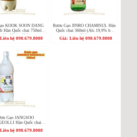
Gạo KOOK SOON DANG
Rượu Gạo JINRO CHAMISUL Hàn
i Hàn Quốc chai 750ml
Quốc chai 360ml (Alc.19,9% by
(Alc.6% by Vol)
Vol)
 Liên hệ 098.679.8008
Giá: Liên hệ 098.679.8008
ượu Gạo JANGSOO
OLLI Hàn Quốc chai
(Alc.6% by Vol-월매쌀막걸
 Liên hệ 098.679.8008
리)