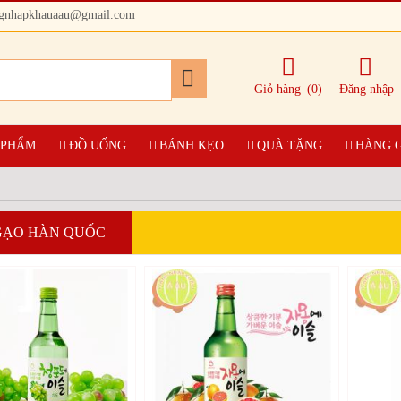
ngnhapkhauaau@gmail.com
Giỏ hàng
(0)
Đăng nhập
 PHẨM
ĐỒ UỐNG
BÁNH KẸO
QUÀ TẶNG
HÀNG 
GẠO HÀN QUỐC