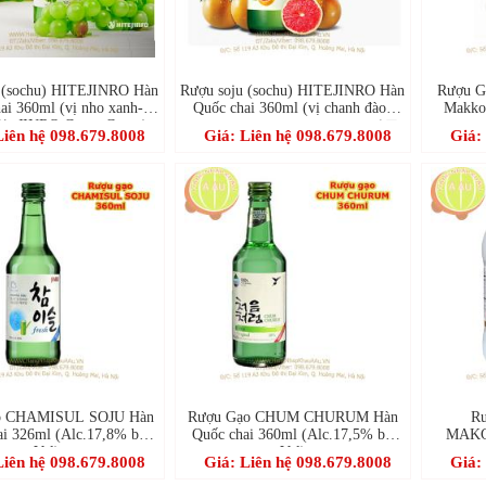
 (sochu) HITEJINRO Hàn
Rượu soju (sochu) HITEJINRO Hàn
Rượu 
ai 360ml (vị nho xanh-
Quốc chai 360ml (vị chanh đào-
Makkol
, JINRO Green Grape)
ALC.13% JINRO Grapefruit-자몽
Liên hệ 098.679.8008
Giá: Liên hệ 098.679.8008
Giá:
에이슬)
o CHAMISUL SOJU Hàn
Rượu Gạo CHUM CHURUM Hàn
R
ai 326ml (Alc.17,8% by
Quốc chai 360ml (Alc.17,5% by
MAKGE
Vol)
Vol)
750ml 
Liên hệ 098.679.8008
Giá: Liên hệ 098.679.8008
Giá: