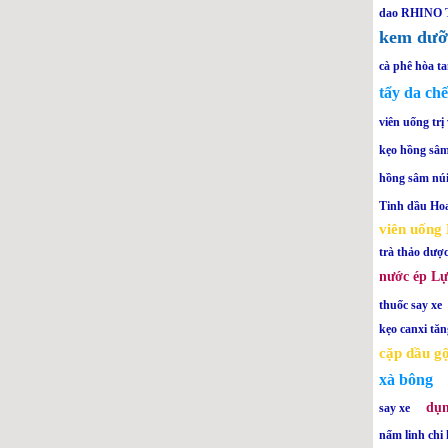
dao RHINO 
kem dưỡ
cà phê hòa t
tẩy da chế
viên uống trị
kẹo hồng sâ
hồng sâm nú
Tinh dầu Ho
viên uống
trà thảo dư
nước ép L
thuốc say xe
kẹo canxi tăn
cặp dầu g
xà bông
dụn
say xe
nấm linh chi