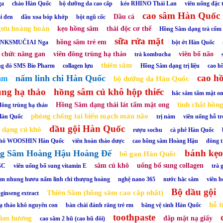
ga
chảo Hàn Quốc
bộ dưỡng da cao cấp
kéo RHINO Thái Lan
viên uống đặc 
cao sâm Hàn Quốc
Dầu cá
i đen
dầu xoa bóp khớp
bột ngũ cốc
gưu hoàng hoàn
kẹo hồng sâm
thải độc cơ thể
Hồng Sâm dạng trà cốm
sữa rửa mặt
hồng sâm trẻ em
LINKSMUČIAI Nga
bột ớt Hàn Quốc
 chức năng gan
viên đông trùng hạ thảo
viên bổ não
trà kombucha
thiên sâm
ông đỏ SMS Bio Pharm
collagen lựu
Hồng Sâm dạng trị liệu
cao h
cao h
nấm linh chi Hàn Quốc
ắm
bộ dưỡng da Hàn Quốc
ùng hạ thảo
hồng sâm củ khô hộp thiếc
hắc sâm tẩm mật o
tinh chất hồn
Hồng Sâm dạng thái lát tẩm mật ong
đông trùng hạ thảo
phòng chống tai biến mạch máu não
Hàn Quốc
trị nám
viên uống hỗ trợ
dầu gội Hàn Quốc
dạng củ khô
rượu sochu
cà phê Hàn Quốc
 khô WOOSHIN Hàn Quốc
viên hoàn thảo dược
cao hồng sâm Hoàng Hậu
đông 
bánh kẹ
g Sâm Hoàng Hậu Hoàng Đế
bổ gan Hàn Quốc
sâm củ khô
uống bổ sung collagen
GC
viên uống bổ sung vitamin E
trà 
âm nhung hươu nấm linh chi thượng hoàng
nghệ nano 365
nước hắc sâm
viên h
Bộ dầu gội
Thiên Sâm (hồng sâm cao cấp nhất)
ginseng extract
hỗ t
ạ thảo khô nguyên con
bàn chải đánh răng trẻ em
băng vệ sinh Hàn Quốc
toothpaste
rầm hương
đắp mặt nạ giấy
cao sâm 2 hũ (cao hũ đôi)