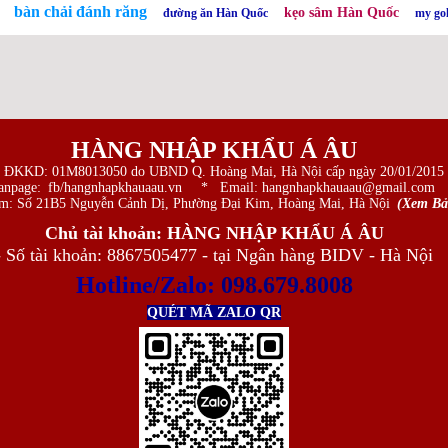
bàn chải đánh răng
kẹo sâm Hàn Quốc
đường ăn Hàn Quốc
my go
HÀNG NHẬP KHẨU Á ÂU
 ĐKKD: 01M8013050 do UBND Q. Hoàng Mai, Hà Nội cấp ngày 20/01/2015
anpage:
fb/hangnhapkhauaau.vn
* Email: hangnhapkhauaau@gmail.com
m: Số 21B5 Nguyễn Cảnh Dị, Phường Đại Kim, Hoàng Mai, Hà Nội
(Xem Bả
Chủ tài khoản: HÀNG NHẬP KHẨU Á ÂU
- Số tài khoản: 8867505477 - tại Ngân hàng BIDV - Hà Nội
Hotline/Zalo:
098.679.8008
QUÉT MÃ ZALO QR