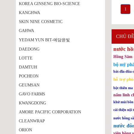
KOREA GINSENG BIO-SCIENCE
1
KANGHWA
SKIN NINE COSMETIC
GAHWA
CHỦ ĐỀ
YEDAM YUN BIT-예담윤빛
nước hồ
DAEDONG
Hồng Sâm 
LOTTE
bộ mỹ ph
DAMTUH
bát-đĩa-đũa-
POCHEON
hỗ trợ ph
GEUMSAN
bột thiên ma
GAVO FARMS
nấm linh c
khử mùi bồn
KWANGDONG
cải thiện nội 
AMORE PACIFIC CORPORATION
nước hồng s
CLEANWRAP
nước đôn
ORION
viên hồng 