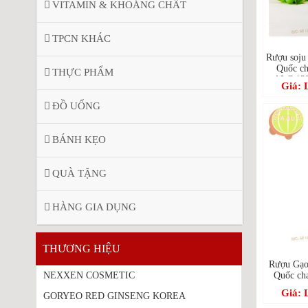
VITAMIN & KHOÁNG CHẤT
TPCN KHÁC
Rượu soju
Quốc ch
THỰC PHẨM
ALC.13%
Giá: 
ĐỒ UỐNG
BÁNH KẸO
QUÀ TẶNG
HÀNG GIA DỤNG
THƯƠNG HIỆU
Rượu Gạ
NEXXEN COSMETIC
Quốc ch
Giá: 
GORYEO RED GINSENG KOREA