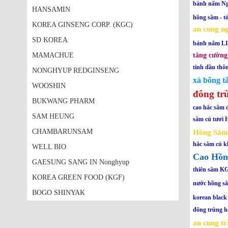
bánh nấm N
HANSAMIN
hồng sâm - tỏ
KOREA GINSENG CORP. (KGC)
an cung n
SD KOREA
bánh nấm 
MAMACHUE
tăng cường
tinh dầu th
NONGHYUP REDGINSENG
xà bông t
WOOSHIN
đông tr
BUKWANG PHARM
cao hắc sâm 
SAM HEUNG
sâm củ tươi 
CHAMBARUNSAM
Hồng Sâm 
hắc sâm củ
WELL BIO
Cao Hồn
GAESUNG SANG IN Nonghyup
thiên sâm K
KOREA GREEN FOOD (KGF)
nước hồng s
BOGO SHINYAK
korean black 
đông trùng h
an cung t