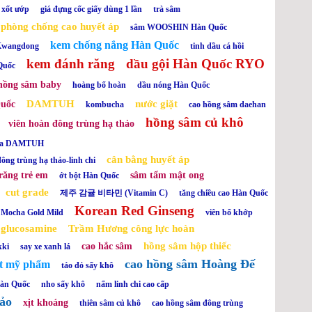
xốt ướp
giá đựng cốc giấy dùng 1 lần
trà sâm
phòng chống cao huyết áp
sâm WOOSHIN Hàn Quốc
kem chống nắng Hàn Quốc
 Kwangdong
tinh dầu cá hồi
kem đánh răng
dầu gội Hàn Quốc RYO
Quốc
hồng sâm baby
hoàng bổ hoàn
dầu nóng Hàn Quốc
DAMTUH
nước giặt
Quốc
kombucha
cao hồng sâm daehan
hồng sâm củ khô
viên hoàn đông trùng hạ thảo
ha DAMTUH
cân bằng huyết áp
ông trùng hạ thảo-linh chi
răng trẻ em
sâm tẩm mật ong
ớt bột Hàn Quốc
cut grade
제주 감귤 비타민 (Vitamin C)
tăng chiều cao Hàn Quốc
Korean Red Ginseng
Mocha Gold Mild
viên bổ khớp
glucosamine
Trầm Hương công lực hoàn
hồng sâm hộp thiếc
cao hắc sâm
kki
say xe xanh lá
cao hồng sâm Hoàng Đế
et mỹ phẩm
táo đỏ sấy khô
Hàn Quốc
nho sấy khô
nấm linh chi cao cấp
hảo
xịt khoáng
thiên sâm củ khô
cao hồng sâm đông trùng