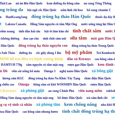
Thái Lan
mì ăn liền Hàn Quốc
kem dưỡng da hồng sâm
an cung Tổng Thống
ng trắng da
bột ngũ cốc Hàn Quốc
nấm linh chi hoa
bổ sung vitamin C
đông trùng hạ thảo Hàn Quốc
an
HanKwangJang
thuốc dạ dày
t
Lakota Canada
Hồng Sâm nguyên củ tẩm Mật Ong
nước uống tăng lực Hàn 
tinh chất sâm
nước 
 viêm xoang
tinh dầu hải cẩu
bột ớt làm kim chi
sữa tắm
mát gan Hàn 
m không đường
dao cạo râu
tinh chất sâm núi
đông trùng hạ thảo nguyên con
i Hàn Quốc
đông trùng hạ thảo Trung Quốc
bộ mỹ phẩm
a Anh Thảo
dưỡng da
cốc giấy dùng 1 lần
Trà Kombuc
 MSM hỗ trợ điều trị bệnh xương khớp
dầu xả Kerasys
cao hồng sâm-đ
kem đánh 
ợc DAMTUH 770g
sâm nguyên củ tẩm mật ong
rượu gạo Hàn Quốc
xà bông giặt
ựu Đỏ
viên sắt uống bổ máu
Omega 3
nghệ nano Hàn Quốc
lương sâm KGC
đông trùng hạ thảo Na Khúc Tây Tạng
chăn điện Hàn Quốc
Omega
g chiều cao
hồng sâm củ khô WOOSHIN Hàn Quốc
rượu Hàn Quốc
xà phòng giặt
ội Kerasys
viên nang mềm
an cung Chính Phủ
tokbo
s
Hồng Sâm dạng nguyên củ tẩm mật ong
bổ dược Hàn Quốc
trà sâm-linh chi
kem chống nắng
xà phòng tắm
g cụ vệ sinh cá nhân
nho khô 
tinh chất đông trùng hạ t
 hoa Hàn Quốc
cao hồng sâm nhung hươu