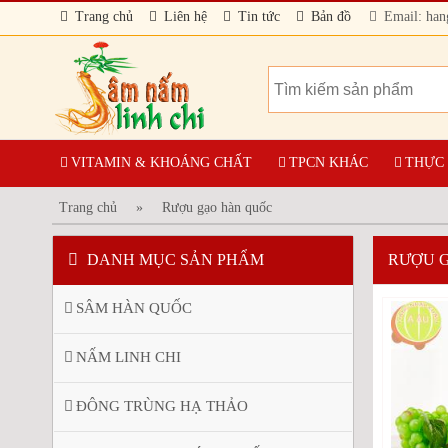
Trang chủ
Liên hệ
Tin tức
Bản đồ
Email: ha
THẢO
VITAMIN & KHOÁNG CHẤT
TPCN KHÁC
THỰC
Trang chủ
»
Rượu gạo hàn quốc
DANH MỤC SẢN PHẨM
RƯỢU 
SÂM HÀN QUỐC
NẤM LINH CHI
ĐÔNG TRÙNG HẠ THẢO