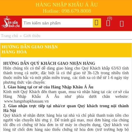
HÀNG NHẬP KHẨU Á ÂU
Hotline: 098.679.8008
(0)
Trang chủ
»
Giới thiệu
HƯỚNG DẪN GIAO NHẬN
HÀNG HÓA
HƯỚNG DẪN QUÝ KHÁCH GIAO NHẬN HÀNG
Hiện chúng tôi có thể dễ dàng giao hàng cho Quý Khách khắp 63/63 tỉnh
thành trong cả nước, đặc biệt là có thể giao từ 3h-12h trong nhiều tỉnh
thuộc miền bắc và một phần miền trung, các tỉnh xa có thể từ 1-6 ngày tùy
phương thức vận chuyển:
1. Giao hàng tại cơ sở của Hàng Nhập Khâu Á Âu
Kính mời Quý Khách đến tham quan, mua và nhận hàng tại các cơ sở của
Hàng Nhập Khẩu Á Âu như phía dưới chân website:
www.hangnhapkhauaau.vn
2. Giao nhận trực tiếp tại nhà/cơ quan Quý khách trong nội thành
Hà Nội
Quý khách sẽ nhận được hàng hóa tại nhà và chỉ phải thanh toán tiền cho
người vận chuyển khi ưng ý. Để tránh giả mạo, mọi đơn hàng của chúng
tôi đều có chứng từ hóa đơn in từ máy in chuyên dụng, Quý khách vui
lòng từ chối đơn hàng nào thiếu chứng từ hóa đơn (trừ trường hợp bộ