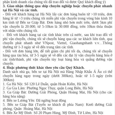
phận kinh doanh của chúng tôi đã trao đổi và được Quý khách đồng ý)
3. Giao nhận thông qua ship chuyên nghiệp hoặc chuyển phát nhanh
tại Hà Nội và các tỉnh.
- Đối với khách hàng tại Hà Nội lấy các đơn hàng buôn từ >10 triệu, đơn
hàng lẻ từ >3 triệu chúng tôi miễn phí vận chuyển trong vòng bán kính 10
km tính từ Bến xe Giáp Bát. Đơn hàng nhỏ hơn mức trên, dưới 5km phí
vận chuyển là 20.000, từ 5-10km là 30.000 đồng, trên 10km thỏa thuận
với nhân viên chúng tôi.
- Đối với khách hàng tại các tỉnh khác trên cả nước, sau khi trao đổi về
phí vận chuyển, chúng tôi sẽ chuyển hàng qua các xe khách liên tỉnh, qua
chuyển phát nhanh như VNpost, Viettel, Giaohangnhanh v.v…Thông
thường từ 1-3 ngày sẽ về đến trung tâm các tỉnh.
- Đối với đơn hàng lớn, để tiết giảm chi phí tối đa, chúng tôi sẽ chuyển
hàng qua tàu hỏa, từ 3-5 ngày sẽ về đến các đại lý vận chuyển hàng hóa ở
các tỉnh/thành, phí vận chuyển tùy loại hàng hóa và quãng đường vận
chuyển.
4. Hoặc phương thức khác theo yêu cầu Quý Khách.
Danh sách nhà ga, bến xe tại Hà Nội mà Hàng Nhập Khẩu Á Âu có thể
chuyển hàng ngay trong ngày (dưới 300km), hoặc từ 1-5 ngày (trên
300km)
1. Ga Hà Nội: Số 120 Lê Duẩn, quận Hoàn Kiếm, Hà Nội
2. Ga Gia Lâm: Phường Ngọc Thụy, quận Long Biên, Hà Nội
3. Ga Giáp Bát: Đường Giải Phòng, Quận Hoàng Mai, Hà Nội (cho các
hàng hóa nặng)
4. Bến xe Lương Yên: Đã ngừng hoạt động
5. Bến xe Giáp Bát (Tuyến xe khách đi phía Nam): Km6 đường Giải
phóng, Quận Hoàng Mai, Hà Nội
6. Bến Xe Mỹ Đình: Số 20 Phạm Hùng, Mỹ Đình, Từ Liêm, Hà Nội