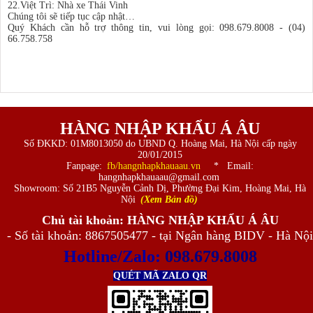
22.Việt Trì: Nhà xe Thái Vinh
Chúng tôi sẽ tiếp tục cập nhật…
Quý Khách cần hỗ trợ thông tin, vui lòng gọi: 098.679.8008 - (04)
66.758.758
HÀNG NHẬP KHẨU Á ÂU
Số ĐKKD: 01M8013050 do UBND Q. Hoàng Mai, Hà Nội cấp ngày
20/01/2015
Fanpage:
fb/hangnhapkhauaau.vn
* Email:
hangnhapkhauaau@gmail.com
Showroom: Số 21B5 Nguyễn Cảnh Dị, Phường Đại Kim, Hoàng Mai, Hà
Nội
(Xem Bản đồ)
Chủ tài khoản: HÀNG NHẬP KHẨU Á ÂU
- Số tài khoản: 8867505477 - tại Ngân hàng BIDV - Hà Nội
Hotline/Zalo:
098.679.8008
QUÉT MÃ ZALO QR