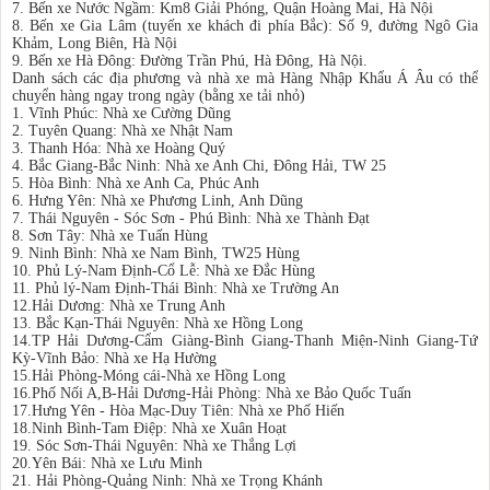
7. Bến xe Nước Ngầm: Km8 Giải Phóng, Quận Hoàng Mai, Hà Nội
8. Bến xe Gia Lâm (tuyến xe khách đi phía Bắc): Số 9, đường Ngô Gia
Khảm, Long Biên, Hà Nội
9. Bến xe Hà Đông: Đường Trần Phú, Hà Đông, Hà Nội.
Danh sách các địa phương và nhà xe mà Hàng Nhập Khẩu Á Âu có thể
chuyển hàng ngay trong ngày (bằng xe tải nhỏ)
1. Vĩnh Phúc: Nhà xe Cường Dũng
2. Tuyên Quang: Nhà xe Nhật Nam
3. Thanh Hóa: Nhà xe Hoàng Quý
4. Bắc Giang-Bắc Ninh: Nhà xe Anh Chi, Đông Hải, TW 25
5. Hòa Bình: Nhà xe Anh Ca, Phúc Anh
6. Hưng Yên: Nhà xe Phương Linh, Anh Dũng
7. Thái Nguyên - Sóc Sơn - Phú Bình: Nhà xe Thành Đạt
8. Sơn Tây: Nhà xe Tuấn Hùng
9. Ninh Bình: Nhà xe Nam Bình, TW25 Hùng
10. Phủ Lý-Nam Định-Cổ Lễ: Nhà xe Đắc Hùng
11. Phủ lý-Nam Định-Thái Bình: Nhà xe Trường An
12.Hải Dương: Nhà xe Trung Anh
13. Bắc Kạn-Thái Nguyên: Nhà xe Hồng Long
14.TP Hải Dương-Cẩm Giàng-Bình Giang-Thanh Miện-Ninh Giang-Tứ
Kỳ-Vĩnh Bảo: Nhà xe Hạ Hường
15.Hải Phòng-Móng cái-Nhà xe Hồng Long
16.Phố Nối A,B-Hải Dương-Hải Phòng: Nhà xe Bảo Quốc Tuấn
17.Hưng Yên - Hòa Mạc-Duy Tiên: Nhà xe Phố Hiến
18.Ninh Bình-Tam Điệp: Nhà xe Xuân Hoạt
19. Sóc Sơn-Thái Nguyên: Nhà xe Thắng Lợi
20.Yên Bái: Nhà xe Lưu Minh
21. Hải Phòng-Quảng Ninh: Nhà xe Trọng Khánh