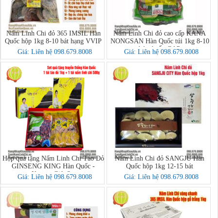
Nấm Linh Chi đỏ 365 IMSIL Hàn
Nấm Linh Chi đỏ cao cấp KANA
Quốc hộp 1kg 8-10 bát hạng VVIP
NONGSAN Hàn Quốc túi 1kg 8-10
bát chuẩn GAP
Giá: Liên hệ 098.679.8008
Giá: Liên hệ 098.679.8008
Hộp quà tặng Nấm Linh Chi Táo Đỏ
Nấm Linh Chi đỏ SANGJU Hàn
GINSENG KING Hàn Quốc -
Quốc hộp 1kg 12-15 bát
Korean Gift Set
Giá: Liên hệ 098.679.8008
Giá: Liên hệ 098.679.8008