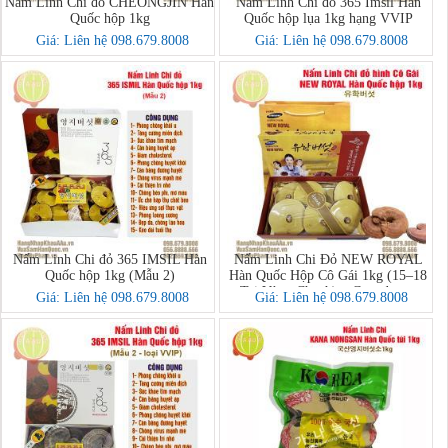
Nấm Linh Chi đỏ CHEONGJIN Hàn
Nấm Linh Chi đỏ 365 Imsil Hàn
Quốc hộp 1kg
Quốc hộp lụa 1kg hạng VVIP
Giá: Liên hệ 098.679.8008
Giá: Liên hệ 098.679.8008
Nấm Linh Chi đỏ 365 IMSIL Hàn
Nấm Linh Chi Đỏ NEW ROYAL
Quốc hộp 1kg (Mẫu 2)
Hàn Quốc Hộp Cô Gái 1kg (15–18
Tai Vàng Chanh) – Ganoderma
Giá: Liên hệ 098.679.8008
Giá: Liên hệ 098.679.8008
Lucidum Premium