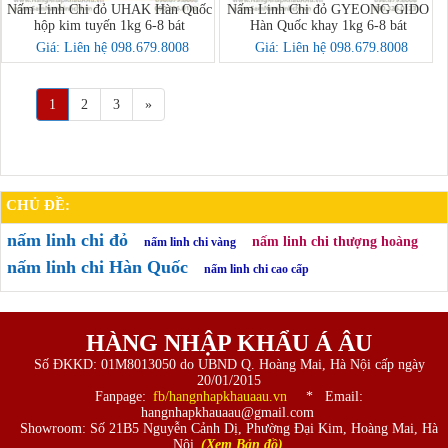
Nấm Linh Chi đỏ UHAK Hàn Quốc
Nấm Linh Chi đỏ GYEONG GIDO
hộp kim tuyến 1kg 6-8 bát
Hàn Quốc khay 1kg 6-8 bát
Giá: Liên hệ 098.679.8008
Giá: Liên hệ 098.679.8008
1
2
3
»
CHỦ ĐỀ:
nấm linh chi đỏ
nấm linh chi thượng hoàng
nấm linh chi vàng
nấm linh chi Hàn Quốc
nấm linh chi cao cấp
HÀNG NHẬP KHẨU Á ÂU
Số ĐKKD: 01M8013050 do UBND Q. Hoàng Mai, Hà Nội cấp ngày
20/01/2015
Fanpage:
fb/hangnhapkhauaau.vn
* Email:
hangnhapkhauaau@gmail.com
Showroom: Số 21B5 Nguyễn Cảnh Dị, Phường Đại Kim, Hoàng Mai, Hà
Nội
(Xem Bản đồ)