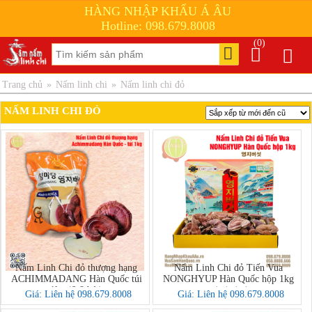
HÀNG NHẬP KHẨU Á ÂU
Hotline: 098.679.8008
(0)
Trang chủ
»
Nấm linh chi
»
Nấm linh chi đỏ
NẤM LINH CHI ĐỎ
Nấm Linh Chi đỏ thượng hạng
Nấm Linh Chi đỏ Tiến Vua
ACHIMMADANG Hàn Quốc túi
NONGHYUP Hàn Quốc hộp 1kg
1kg (6-8 bát)
(영지버섯)
Giá: Liên hệ 098.679.8008
Giá: Liên hệ 098.679.8008