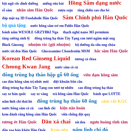
Hồng Sâm dạng nước
bột ngũ cốc dinh dưỡng
miếng rửa bát
nhân sâm Hàn Quốc
rễ sâm
rượu soju
tăng chiều cao cho bé
Sâm Chính phủ Hàn Quốc
đắp mặt nạ 3D Foodaholic Hàn Quốc
bộ quà tặng
nước hồng sâm trẻ em Paldo Hàn Quốc
bánh nấm WESOŁE GRZYBKI Nga
thạch nghệ nano 365 premium
tăng cường sinh lý
đông trùng hạ thảo Tây Tạng con tươi ngâm mật ong
nhuộm tóc (gội nhuộm)
Black Ginseng
bộ dưỡng da sữa ong chúa
hắc sâm Hàn Quốc
nước tỏi đen Hàn Quốc
Glucosamine Chondroitin MSM
Korean Red Ginseng Liquid
tương cà chua
Cheong Kwan Jang
nước sâm có củ
đông trùng hạ thảo hộp gỗ 60 ống
viên đạm hồng sâm
cao dán hồng sâm trị nhức mỏi
diệt khuẩn bồn cầu
đông trùng hạ thảo Tây Tạng con tươi tự nhiên
cao đông trùng hạ thảo
say xe hàn quốc
say xe vàng
trà hồng sâm Hàn Quốc
bánh que LOTTE
đông trùng hạ thảo 60 ống
sâm cắt KGC
nấm linh chi thái lát
kiện não hoàn
nước hồng sâm có củ
cao linh chi
kem đánh răng hồng sâm Hàn Quốc
viên chống đột quỵ
Dầu xả chai
tương ớt Hàn Quốc
ngưu hoàng tĩnh tâm
tỏi đen
nấm linh chi đỏ
Kem nền
dầu xoa bóp khớp Hàn Quốc