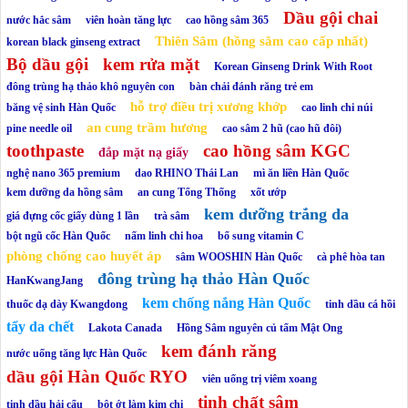
Dầu gội chai
nước hắc sâm
viên hoàn tăng lực
cao hồng sâm 365
Thiên Sâm (hồng sâm cao cấp nhất)
korean black ginseng extract
Bộ dầu gội
kem rửa mặt
Korean Ginseng Drink With Root
đông trùng hạ thảo khô nguyên con
bàn chải đánh răng trẻ em
hỗ trợ điều trị xương khớp
băng vệ sinh Hàn Quốc
cao linh chi núi
an cung trầm hương
pine needle oil
cao sâm 2 hũ (cao hũ đôi)
toothpaste
cao hồng sâm KGC
đắp mặt nạ giấy
nghệ nano 365 premium
dao RHINO Thái Lan
mì ăn liền Hàn Quốc
kem dưỡng da hồng sâm
an cung Tổng Thống
xốt ướp
kem dưỡng trắng da
giá đựng cốc giấy dùng 1 lần
trà sâm
bột ngũ cốc Hàn Quốc
nấm linh chi hoa
bổ sung vitamin C
phòng chống cao huyết áp
sâm WOOSHIN Hàn Quốc
cà phê hòa tan
đông trùng hạ thảo Hàn Quốc
HanKwangJang
kem chống nắng Hàn Quốc
thuốc dạ dày Kwangdong
tinh dầu cá hồi
tẩy da chết
Lakota Canada
Hồng Sâm nguyên củ tẩm Mật Ong
kem đánh răng
nước uống tăng lực Hàn Quốc
dầu gội Hàn Quốc RYO
viên uống trị viêm xoang
tinh chất sâm
tinh dầu hải cẩu
bột ớt làm kim chi