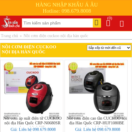
HÀNG NHẬP KHẨU Á ÂU
Hotline: 098.679.8008
(0)
Trang chủ
»
Nồi cơm điện cuckoo nội địa hàn quốc
NỒI CƠM ĐIỆN CUCKOO
NỘI ĐỊA HÀN QUỐC
Nồi cơm áp suất điện tử CUCKOO
Nồi cơm điện cao tần CUCKOO nội
nội địa Hàn Quốc CRP-N0680SR
địa Hàn Quốc CRP-HUF1080BE
dung tích 1.08L
dung tích 1,8L
Giá: Liên hệ 098.679.8008
Giá: Liên hệ 098.679.8008