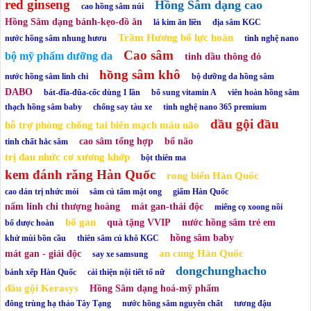
red ginseng
Hồng Sâm dạng cao
cao hồng sâm núi
Hồng Sâm dạng bánh-kẹo-đồ ăn
lá kim ăn liền
địa sâm KGC
Trầm Hương bổ lực hoàn
nước hồng sâm nhung hươu
tinh nghệ nano
Cao sâm
bộ mỹ phẩm dưỡng da
tinh dầu thông đỏ
hồng sâm khô
nước hồng sâm linh chi
bộ dưỡng da hồng sâm
DABO
bát-đĩa-đũa-cốc dùng 1 lần
bổ sung vitamin A
viên hoàn hồng sâm
thạch hồng sâm baby
chống say tàu xe
tinh nghệ nano 365 premium
dầu gội đầu
hỗ trợ phòng chống tai biến mạch máu não
cao sâm tổng hợp
bổ não
tinh chất hắc sâm
trị đau nhức cơ xương khớp
bột thiên ma
kem đánh răng Hàn Quốc
rong biển Hàn Quốc
cao dán trị nhức mỏi
sâm củ tẩm mật ong
giấm Hàn Quốc
nấm linh chi thượng hoàng
mát gan-thải độc
miếng cọ xoong nồi
bổ gan
quà tặng VVIP
nước hồng sâm trẻ em
bổ dược hoàn
hồng sâm baby
khử mùi bồn cầu
thiên sâm củ khô KGC
an cung Hàn Quốc
mát gan - giải độc
say xe samsung
dongchunghacho
bánh xếp Hàn Quốc
cải thiện nội tiết tố nữ
dầu gội Kerasys
Hồng Sâm dạng hoá-mỹ phẩm
đông trùng hạ thảo Tây Tạng
nước hồng sâm nguyên chất
tương đậu