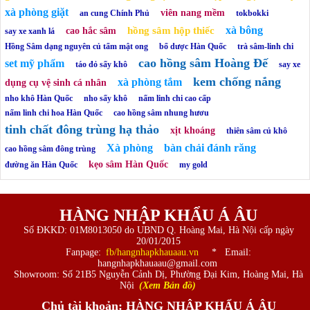
xà phòng giặt
viên nang mềm
an cung Chính Phủ
tokbokki
xà bông
hồng sâm hộp thiếc
cao hắc sâm
say xe xanh lá
Hồng Sâm dạng nguyên củ tẩm mật ong
bổ dược Hàn Quốc
trà sâm-linh chi
cao hồng sâm Hoàng Đế
set mỹ phẩm
táo đỏ sấy khô
say xe
kem chống nắng
xà phòng tắm
dụng cụ vệ sinh cá nhân
nho khô Hàn Quốc
nho sấy khô
nấm linh chi cao cấp
nấm linh chi hoa Hàn Quốc
cao hồng sâm nhung hươu
tinh chất đông trùng hạ thảo
xịt khoáng
thiên sâm củ khô
Xà phòng
bàn chải đánh răng
cao hồng sâm đông trùng
kẹo sâm Hàn Quốc
đường ăn Hàn Quốc
my gold
HÀNG NHẬP KHẨU Á ÂU
Số ĐKKD: 01M8013050 do UBND Q. Hoàng Mai, Hà Nội cấp ngày
20/01/2015
Fanpage:
fb/hangnhapkhauaau.vn
* Email:
hangnhapkhauaau@gmail.com
Showroom: Số 21B5 Nguyễn Cảnh Dị, Phường Đại Kim, Hoàng Mai, Hà
Nội
(Xem Bản đồ)
Chủ tài khoản: HÀNG NHẬP KHẨU Á ÂU