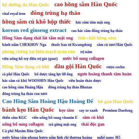
cao hồng sâm Hàn Quốc
bộ dưỡng da Hàn Quốc
đông trùng hạ thảo
vital royal iron
hồng sâm củ khô hộp thiếc
hắc sâm tẩm mật ong
korean red ginseng extract
cao hắc sâm đông trùng hạ thảo
tinh chất hồng sâm
Hồng Sâm dạng thái lát tẩm mật ong
bánh nấm CHEKHOV Nga
thuốc bao tử Kwangdong
sâm củ tươi Hàn Quốc
phòng chống tai biến mạch máu não
trị nám
nước bổ sung collagen
viên uống hỗ trợ điều trị gút (gout)
dầu gội Hàn Quốc
Hồng Sâm dạng củ khô
rượu sochu
ngưu hoàng thanh tâm hoàn
cà phê Hàn Quốc
bổ dược tăng lực 60 ống
hắc sâm củ khô WOOSHIN Hàn Quốc
viên hoàn thảo dược
cao hồng sâm Hoàng Hậu
đông trùng hạ thảo Bhutan
đông trùng hạ thảo con tươi
Cao Hồng Sâm Hoàng Hậu Hoàng Đế
bổ gan Hàn Quốc
bánh kẹo Hàn Quốc
kẹo sâm
say xe xanh
Premium Daedong
sâm củ khô
thiên sâm KGC
viên uống bổ sung vitamin E
uống bổ sung collagen
thải độc gan
trà gừng mật ong
Cà phê Maxim Hàn Quốc
nước hồng sâm nhung hươu nấm linh chi thượng hoàng
nghệ nano 365