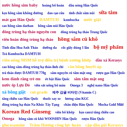
nước hồng sâm baby
hoàng bổ hoàn
dầu nóng Hàn Quốc
sữa tắm
kẹo hồng sâm không đường
dao cạo râu
tinh chất sâm núi
DAMTUH
nước giặt
mát gan Hàn Quốc
kombucha
cao hồng sâm daehan
hồng sâm núi Hàn Quốc
đông trùng hạ thảo nguyên con
đông trùng hạ thảo Trung Quốc
hồng sâm củ khô
viên hoàn đông trùng hạ thảo
bộ mỹ phẩm
Tinh dầu Hoa Anh Thảo
dưỡng da
cốc giấy dùng 1 lần
Trà Kombucha DAMTUH
viên uống MSM hỗ trợ điều trị bệnh xương khớp
dầu xả Kerasys
cân bằng huyết áp
cao hồng sâm-đông trùng hạ thảo-linh chi
trà thảo dược DAMTUH 770g
sâm nguyên củ tẩm mật ong
rượu gạo Hàn Quốc
kem đánh răng trẻ em
sâm tẩm mật ong
ớt bột Hàn Quốc
nước ép Lựu Đỏ
viên sắt uống bổ máu
Omega 3
nghệ nano Hàn Quốc
xà bông giặt
cut grade
제주 감귤 비타민 (Vitamin C)
tăng chiều cao Hàn Quốc
thuốc say xe
lương sâm KGC
đông trùng hạ thảo Na Khúc Tây Tạng
chăn điện Hàn Quốc
Mocha Gold Mild
Korean Red Ginseng
viên bổ khớp
kẹo canxi tăng chiều cao
Omega
hồng sâm củ khô WOOSHIN Hàn Quốc
rượu Hàn Quốc
glucosamine
Trầm Hương công lực hoàn
cặp dầu gội Kerasys