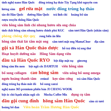
tinh nghệ nano Hàn Quốc
đông trùng hạ thảo Tây Tạng khô nguyên con
gel rửa mặt
nước đông trùng hạ thảo
lương sâm
táo đỏ Hàn Quốc
đường Hàn Quốc
trà linh chi
hoàng bổ tán
rượu truyền thống Hàn Quốc
viên hồng sâm linh chi nhung hươu sữa ong chúa
tinh chất hồng sâm nhung hươu chính phủ KGC
sâm tươi Hàn Quốc (nhân sâm)
phòng chống đột quỵ
rong biển ăn liền
hồng sâm thái lát tẩm mật ong
sâm tươi mật ong MamaChue
địa sâm
gội xả Hàn Quốc thảo dược
hỗ trợ điều trị ung thư
Hoạt huyết dưỡng não
Hồng Sâm dạng viên
dầu xả Hàn Quốc RYO
bột đắp mặt nạ
ginseng
viên hồng sâm
hồng sâm lên men
bột ngũ cốc DAMTUH
cao hồng sâm
bổ sung collagen
viên uống bổ sung omega
ngưu hoàng thanh tâm
kẹo sâm cứng
retinol
trà sâm Hàn Quốc
đông trùng hạ thảo mắt đỏ
bổ sung canxi
nghệ nano 365 premium phiên bản JI CHANG WOOK
dụng cụ tắm
bột óc chó hạnh nhân ngũ cốc
Mocha Coffee Mix
dầu gội cung đình
hồng sâm Hàn Quốc
sâm củ tươi
Viên hoàn Trầm Hương Hàn Quốc
hoàng bổ đan