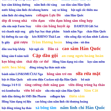
kẹo sâm không đường
nấm linh chi vàng
cao dán sâm Hàn Quốc
nước hồng sâm linh chi nhung hươu
say xe hồng
bột ngũ cốc thiên ma
collagen Lựu Đỏ
nấm linh chi sừng hươu
sâm Hàn Quốc
dép đi trong nhà
viên đạm
viên đạm hồng sâm tổng hợp
viên cân bằng huyết áp
sữa rửa mặt Farm Stay
DAMTUH Gift Set
trà chanh mật ong
giấy bạc bọc thực phẩm
bánh nấm Nga
chảo Hàn Quốc
bộ dưỡng da cao cấp
kéo RHINO Thái Lan
viên uống đặc trị đau nhức Lakota
Trầm Hương hoàn
giải rượu
ly giấy
hồng sâm - tỏi đen
cao sâm Hàn Quốc
Dầu cá
dầu xoa bóp khớp
bột ngũ cốc
Cặp dầu gội
an cung ngưu hoàng hoàn
hồng sâm 6 năm tuổi
kẹo hồng sâm
thải độc cơ thể
Hồng Sâm dạng trà cốm
kẹo sâm mềm
nước hoa hồng
đông trùng hạ thảo mắt nâu
sữa rửa mặt
hồng sâm trẻ em
bánh nấm LINKSMUČIAI Nga
bột ớt Hàn Quốc
nồi cơm điện Cuckoo nội địa Hàn Quốc
bổ mắt
tăng cường chức năng gan
viên đông trùng hạ thảo
Omega 3 6 9 11
Sâm Cắt
viên bổ não
trà kombucha
sữa rửa mặt sâm Hàn Quốc
thiên sâm
tinh dầu thông đỏ SMS Bio Pharm
collagen lựu
Hồng Sâm dạng trị liệu
cao hồng sâm nấm linh chi thượng hoàng
nấm linh chi Hàn Quốc
xà bông tắm
bột đông trùng hạ thảo