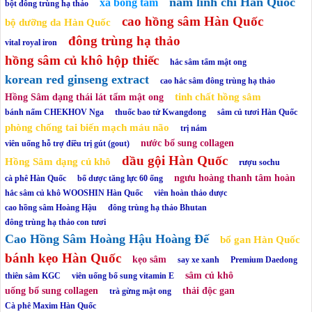
nấm linh chi Hàn Quốc
xà bông tắm
bột đông trùng hạ thảo
cao hồng sâm Hàn Quốc
bộ dưỡng da Hàn Quốc
đông trùng hạ thảo
vital royal iron
hồng sâm củ khô hộp thiếc
hắc sâm tẩm mật ong
korean red ginseng extract
cao hắc sâm đông trùng hạ thảo
tinh chất hồng sâm
Hồng Sâm dạng thái lát tẩm mật ong
bánh nấm CHEKHOV Nga
thuốc bao tử Kwangdong
sâm củ tươi Hàn Quốc
phòng chống tai biến mạch máu não
trị nám
nước bổ sung collagen
viên uống hỗ trợ điều trị gút (gout)
dầu gội Hàn Quốc
Hồng Sâm dạng củ khô
rượu sochu
ngưu hoàng thanh tâm hoàn
cà phê Hàn Quốc
bổ dược tăng lực 60 ống
hắc sâm củ khô WOOSHIN Hàn Quốc
viên hoàn thảo dược
cao hồng sâm Hoàng Hậu
đông trùng hạ thảo Bhutan
đông trùng hạ thảo con tươi
Cao Hồng Sâm Hoàng Hậu Hoàng Đế
bổ gan Hàn Quốc
bánh kẹo Hàn Quốc
kẹo sâm
say xe xanh
Premium Daedong
sâm củ khô
thiên sâm KGC
viên uống bổ sung vitamin E
uống bổ sung collagen
thải độc gan
trà gừng mật ong
Cà phê Maxim Hàn Quốc