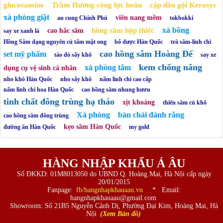
glucosamine
Trầm Hương công lực hoàn
cặp dầu gội Kerasys
xà phòng giặt
viên nang mềm
an cung Chính Phủ
tokbokki
xà bông
hồng sâm hộp thiếc
cao hắc sâm
say xe xanh lá
Hồng Sâm dạng nguyên củ tẩm mật ong
bổ dược Hàn Quốc
trà sâm-linh chi
cao hồng sâm Hoàng Đế
set mỹ phẩm
táo đỏ sấy khô
say xe
kem chống nắng
xà phòng tắm
dụng cụ vệ sinh cá nhân
nho khô Hàn Quốc
nho sấy khô
nấm linh chi cao cấp
nấm linh chi hoa Hàn Quốc
cao hồng sâm nhung hươu
tinh chất đông trùng hạ thảo
xịt khoáng
thiên sâm củ khô
Xà phòng
bàn chải đánh răng
cao hồng sâm đông trùng
kẹo sâm Hàn Quốc
đường ăn Hàn Quốc
my gold
HÀNG NHẬP KHẨU Á ÂU
Số ĐKKD: 01M8013050 do UBND Q. Hoàng Mai, Hà Nội cấp ngày
20/01/2015
Fanpage:
fb/hangnhapkhauaau.vn
* Email:
hangnhapkhauaau@gmail.com
Showroom: Số 21B5 Nguyễn Cảnh Dị, Phường Đại Kim, Hoàng Mai, Hà
Nội
(Xem Bản đồ)