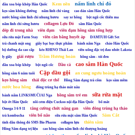
nấm linh chi đỏ
Kem nền
dầu xoa bóp khớp Hàn Quốc
kẹo sâm không đường
nấm linh chi vàng
cao dán sâm Hàn Quốc
nước hồng sâm linh chi nhung hươu
say xe hồng
bột ngũ cốc thiên ma
collagen Lựu Đỏ
nấm linh chi sừng hươu
sâm Hàn Quốc
dép đi trong nhà
viên đạm
viên đạm hồng sâm tổng hợp
viên cân bằng huyết áp
sữa rửa mặt Farm Stay
DAMTUH Gift Set
trà chanh mật ong
giấy bạc bọc thực phẩm
bánh nấm Nga
chảo Hàn Quốc
bộ dưỡng da cao cấp
kéo RHINO Thái Lan
viên uống đặc trị đau nhức Lakota
Trầm Hương hoàn
giải rượu
ly giấy
hồng sâm - tỏi đen
cao sâm Hàn Quốc
Dầu cá
dầu xoa bóp khớp
bột ngũ cốc
Cặp dầu gội
an cung ngưu hoàng hoàn
hồng sâm 6 năm tuổi
kẹo hồng sâm
thải độc cơ thể
Hồng Sâm dạng trà cốm
kẹo sâm mềm
nước hoa hồng
đông trùng hạ thảo mắt nâu
sữa rửa mặt
hồng sâm trẻ em
bánh nấm LINKSMUČIAI Nga
bột ớt Hàn Quốc
nồi cơm điện Cuckoo nội địa Hàn Quốc
bổ mắt
tăng cường chức năng gan
viên đông trùng hạ thảo
Omega 3 6 9 11
Sâm Cắt
viên bổ não
trà kombucha
sữa rửa mặt sâm Hàn Quốc
thiên sâm
tinh dầu thông đỏ SMS Bio Pharm
collagen lựu
Hồng Sâm dạng trị liệu
cao hồng sâm nấm linh chi thượng hoàng