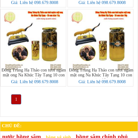
size 13g
size 12g
Giá: Liên hệ 098.679.8008
Giá: Liên hệ 098.679.8008
Đông Trùng Hạ Thảo con tươi ngâm
Đông Trùng Hạ Thảo con tươi ngâm
mật ong Na Khúc Tây Tạng 10 con
mật ong Na Khúc Tây Tạng 10 con
size 11g
size 10g
Giá: Liên hệ 098.679.8008
Giá: Liên hệ 098.679.8008
1
CHỦ ĐỀ:
nước hồng sâm
hồng sâm chính phủ
băng vệ sinh