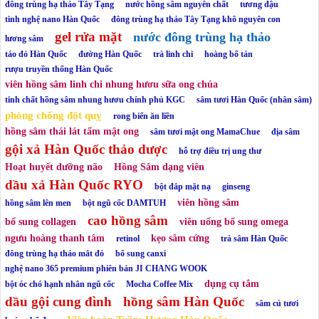
đông trùng hạ thảo Tây Tạng
nước hồng sâm nguyên chất
tương đậu
tinh nghệ nano Hàn Quốc
đông trùng hạ thảo Tây Tạng khô nguyên con
gel rửa mặt
nước đông trùng hạ thảo
lương sâm
táo đỏ Hàn Quốc
đường Hàn Quốc
trà linh chi
hoàng bổ tán
rượu truyền thống Hàn Quốc
viên hồng sâm linh chi nhung hươu sữa ong chúa
tinh chất hồng sâm nhung hươu chính phủ KGC
sâm tươi Hàn Quốc (nhân sâm)
phòng chống đột quỵ
rong biển ăn liền
hồng sâm thái lát tẩm mật ong
sâm tươi mật ong MamaChue
địa sâm
gội xả Hàn Quốc thảo dược
hỗ trợ điều trị ung thư
Hoạt huyết dưỡng não
Hồng Sâm dạng viên
dầu xả Hàn Quốc RYO
bột đắp mặt nạ
ginseng
viên hồng sâm
hồng sâm lên men
bột ngũ cốc DAMTUH
cao hồng sâm
bổ sung collagen
viên uống bổ sung omega
ngưu hoàng thanh tâm
kẹo sâm cứng
retinol
trà sâm Hàn Quốc
đông trùng hạ thảo mắt đỏ
bổ sung canxi
nghệ nano 365 premium phiên bản JI CHANG WOOK
dụng cụ tắm
bột óc chó hạnh nhân ngũ cốc
Mocha Coffee Mix
dầu gội cung đình
hồng sâm Hàn Quốc
sâm củ tươi