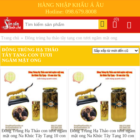
HÀNG NHẬP KHẨU Á ÂU
Hotline: 098.679.8008
(0)
Trang chủ
»
Đông trùng hạ thảo tây tạng con tươi ngâm mật ong
ĐÔNG TRÙNG HẠ THẢO
TÂY TẠNG CON TƯƠI
NGÂM MẬT ONG
Đông Trùng Hạ Thảo con tươi ngâm
Đông Trùng Hạ Thảo con tươi ngâm
mật ong Na Khúc Tây Tạng 10 con
mật ong Na Khúc Tây Tạng 10 con