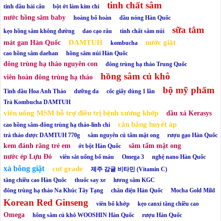
tinh chất sâm
tinh dầu hải cẩu
bột ớt làm kim chi
nước hồng sâm baby
hoàng bổ hoàn
dầu nóng Hàn Quốc
sữa tắm
kẹo hồng sâm không đường
dao cạo râu
tinh chất sâm núi
DAMTUH
nước giặt
mát gan Hàn Quốc
kombucha
cao hồng sâm daehan
hồng sâm núi Hàn Quốc
đông trùng hạ thảo nguyên con
đông trùng hạ thảo Trung Quốc
hồng sâm củ khô
viên hoàn đông trùng hạ thảo
bộ mỹ phẩm
Tinh dầu Hoa Anh Thảo
dưỡng da
cốc giấy dùng 1 lần
Trà Kombucha DAMTUH
viên uống MSM hỗ trợ điều trị bệnh xương khớp
dầu xả Kerasys
cân bằng huyết áp
cao hồng sâm-đông trùng hạ thảo-linh chi
trà thảo dược DAMTUH 770g
sâm nguyên củ tẩm mật ong
rượu gạo Hàn Quốc
kem đánh răng trẻ em
sâm tẩm mật ong
ớt bột Hàn Quốc
nước ép Lựu Đỏ
viên sắt uống bổ máu
Omega 3
nghệ nano Hàn Quốc
xà bông giặt
cut grade
제주 감귤 비타민 (Vitamin C)
tăng chiều cao Hàn Quốc
thuốc say xe
lương sâm KGC
đông trùng hạ thảo Na Khúc Tây Tạng
chăn điện Hàn Quốc
Mocha Gold Mild
Korean Red Ginseng
viên bổ khớp
kẹo canxi tăng chiều cao
Omega
hồng sâm củ khô WOOSHIN Hàn Quốc
rượu Hàn Quốc