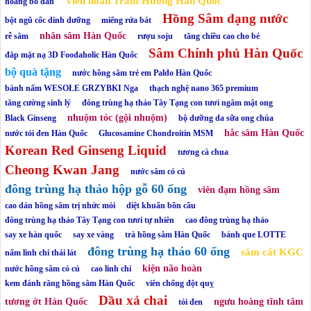
Viên hoàn Trầm Hương Hàn Quốc
hoàng bổ đan
Hồng Sâm dạng nước
bột ngũ cốc dinh dưỡng
miếng rửa bát
nhân sâm Hàn Quốc
rễ sâm
rượu soju
tăng chiều cao cho bé
Sâm Chính phủ Hàn Quốc
đắp mặt nạ 3D Foodaholic Hàn Quốc
bộ quà tặng
nước hồng sâm trẻ em Paldo Hàn Quốc
bánh nấm WESOŁE GRZYBKI Nga
thạch nghệ nano 365 premium
tăng cường sinh lý
đông trùng hạ thảo Tây Tạng con tươi ngâm mật ong
nhuộm tóc (gội nhuộm)
Black Ginseng
bộ dưỡng da sữa ong chúa
hắc sâm Hàn Quốc
nước tỏi đen Hàn Quốc
Glucosamine Chondroitin MSM
Korean Red Ginseng Liquid
tương cà chua
Cheong Kwan Jang
nước sâm có củ
đông trùng hạ thảo hộp gỗ 60 ống
viên đạm hồng sâm
cao dán hồng sâm trị nhức mỏi
diệt khuẩn bồn cầu
đông trùng hạ thảo Tây Tạng con tươi tự nhiên
cao đông trùng hạ thảo
say xe hàn quốc
say xe vàng
trà hồng sâm Hàn Quốc
bánh que LOTTE
đông trùng hạ thảo 60 ống
sâm cắt KGC
nấm linh chi thái lát
kiện não hoàn
nước hồng sâm có củ
cao linh chi
kem đánh răng hồng sâm Hàn Quốc
viên chống đột quỵ
Dầu xả chai
tương ớt Hàn Quốc
ngưu hoàng tĩnh tâm
tỏi đen