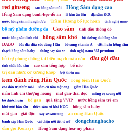
red ginseng
Hồng Sâm dạng cao
cao hồng sâm núi
Hồng Sâm dạng bánh-kẹo-đồ ăn
lá kim ăn liền
địa sâm KGC
Trầm Hương bổ lực hoàn
nước hồng sâm nhung hươu
tinh nghệ nano
Cao sâm
bộ mỹ phẩm dưỡng da
tinh dầu thông đỏ
hồng sâm khô
nước hồng sâm linh chi
bộ dưỡng da hồng sâm
DABO
bát-đĩa-đũa-cốc dùng 1 lần
bổ sung vitamin A
viên hoàn hồng sâm
thạch hồng sâm baby
chống say tàu xe
tinh nghệ nano 365 premium
dầu gội đầu
hỗ trợ phòng chống tai biến mạch máu não
cao sâm tổng hợp
bổ não
tinh chất hắc sâm
trị đau nhức cơ xương khớp
bột thiên ma
kem đánh răng Hàn Quốc
rong biển Hàn Quốc
cao dán trị nhức mỏi
sâm củ tẩm mật ong
giấm Hàn Quốc
nấm linh chi thượng hoàng
mát gan-thải độc
miếng cọ xoong nồi
bổ gan
quà tặng VVIP
nước hồng sâm trẻ em
bổ dược hoàn
hồng sâm baby
khử mùi bồn cầu
thiên sâm củ khô KGC
an cung Hàn Quốc
mát gan - giải độc
say xe samsung
dongchunghacho
bánh xếp Hàn Quốc
cải thiện nội tiết tố nữ
dầu gội Kerasys
Hồng Sâm dạng hoá-mỹ phẩm