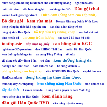
nước hồng sâm nhung hươu nấm linh chi thượng hoàng
nghệ nano 365
Dầu gội chai
nước hắc sâm
viên hoàn tăng lực
cao hồng sâm 365
Thiên Sâm (hồng sâm cao cấp nhất)
korean black ginseng extract
Bộ dầu gội
kem rửa mặt
Korean Ginseng Drink With Root
đông trùng hạ thảo khô nguyên con
bàn chải đánh răng trẻ em
hỗ trợ điều trị xương khớp
băng vệ sinh Hàn Quốc
cao linh chi núi
an cung trầm hương
pine needle oil
cao sâm 2 hũ (cao hũ đôi)
toothpaste
cao hồng sâm KGC
đắp mặt nạ giấy
nghệ nano 365 premium
dao RHINO Thái Lan
mì ăn liền Hàn Quốc
kem dưỡng da hồng sâm
an cung Tổng Thống
xốt ướp
kem dưỡng trắng da
giá đựng cốc giấy dùng 1 lần
trà sâm
bột ngũ cốc Hàn Quốc
nấm linh chi hoa
bổ sung vitamin C
phòng chống cao huyết áp
sâm WOOSHIN Hàn Quốc
cà phê hòa tan
đông trùng hạ thảo Hàn Quốc
HanKwangJang
kem chống nắng Hàn Quốc
thuốc dạ dày Kwangdong
tinh dầu cá hồi
tẩy da chết
Lakota Canada
Hồng Sâm nguyên củ tẩm Mật Ong
kem đánh răng
nước uống tăng lực Hàn Quốc
dầu gội Hàn Quốc RYO
viên uống trị viêm xoang