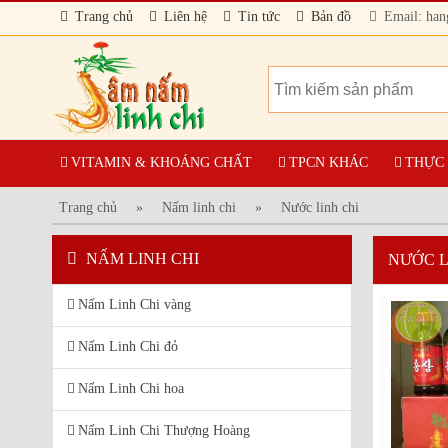
Trang chủ
Liên hệ
Tin tức
Bản đồ
Email: ha
THẢO
VITAMIN & KHOÁNG CHẤT
TPCN KHÁC
THỰC
Trang chủ
»
Nấm linh chi
»
Nước linh chi
NẤM LINH CHI
NƯỚC L
Nấm Linh Chi vàng
Nấm Linh Chi đỏ
Nấm Linh Chi hoa
Nấm Linh Chi Thượng Hoàng