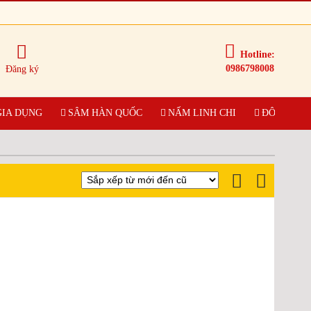
Hotline:
0986798008
Đăng ký
GIA DỤNG
SÂM HÀN QUỐC
NẤM LINH CHI
ĐÔNG TRÙ