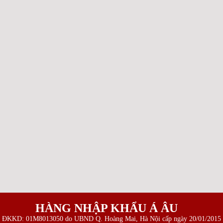
HÀNG NHẬP KHẨU Á ÂU
 ĐKKD: 01M8013050 do UBND Q. Hoàng Mai, Hà Nội cấp ngày 20/01/2015