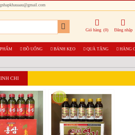
ngnhapkhauaau@gmail.com
Giỏ hàng
(0)
Đăng nhập
 PHẨM
ĐỒ UỐNG
BÁNH KẸO
QUÀ TẶNG
HÀNG 
INH CHI